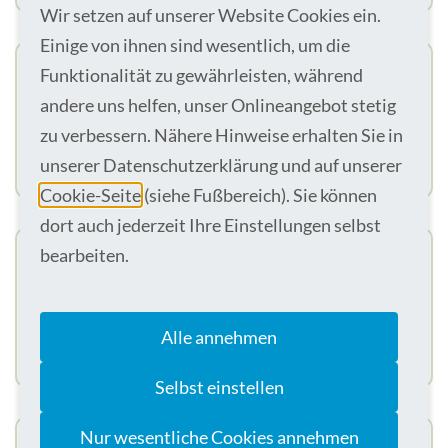
Wir setzen auf unserer Website Cookies ein.
Einige von ihnen sind wesentlich, um die
Funktionalität zu gewährleisten, während
Pflegefachkraft Chirurgische Station / SDS-
Einheit
andere uns helfen, unser Onlineangebot stetig
zu verbessern. Nähere Hinweise erhalten Sie in
46325 Borken
Voll- oder Teilzeit
zum nächstmöglichen Termin
unserer Datenschutzerklärung und auf unserer
Cookie-Seite
(siehe Fußbereich). Sie können
dort auch jederzeit Ihre Einstellungen selbst
bearbeiten.
Pflegehelfer (m/w/d)
46414 Rhede
Teilzeit (20h oder weniger)
Alle annehmen
zum nächstmöglichen Termin
Selbst einstellen
Nur wesentliche Cookies annehmen