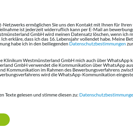
ent-Netzwerks ermöglichen Sie uns den Kontakt mit Ihnen für Ihren
 Teilnahme ist jederzeit widerruflich kann per E-Mail an bewerb
stmünsterland GmbH wird meinen Datensatz löschen, wenn ich m
Ich erkläre, dass ich das 16. Lebensjahr vollendet habe. Meine B
ung habe ich in den beiliegenden
Datenschutzbestimmungen
zur
 die Klinikum Westmünsterland GmbH mich auch über WhatsApp ko
erland GmbH verwendet die Kommunikation über WhatsApp aussc
 und Kommunikation im Rahmen des Bewerbungsverfahrens zwische
erbungsverfahrens wird die WhatsApp-Kommunikation eingestel
den Texte gelesen und stimme diesen zu:
Datenschutzbestimmung