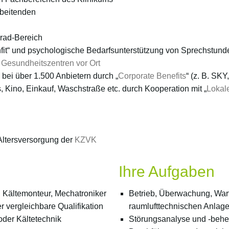
rbeitenden
rrad-Bereich
it“ und psychologische Bedarfsunterstützung von Sprechstund
n
Gesundheitszentren vor Ort
bei über 1.500 Anbietern durch „
Corporate Benefits
“ (z. B. SK
s, Kino, Einkauf, Waschstraße etc. durch Kooperation mit „
Lokale
 Altersversorgung der
KZVK
Ihre Aufgaben
 Kältemonteur, Mechatroniker
Betrieb, Überwachung, War
 vergleichbare Qualifikation
raumlufttechnischen Anlage
oder Kältetechnik
Störungsanalyse und -behe