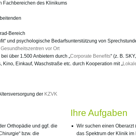
en Fachbereichen des Klinikums
rbeitenden
rrad-Bereich
it“ und psychologische Bedarfsunterstützung von Sprechstund
n
Gesundheitszentren vor Ort
bei über 1.500 Anbietern durch „
Corporate Benefits
“ (z. B. SK
s, Kino, Einkauf, Waschstraße etc. durch Kooperation mit „
Lokale
 Altersversorgung der
KZVK
Ihre Aufgaben
der Orthopädie und ggf. die
Wir suchen einen Oberarzt 
hirurgie“ bzw. die
das Spektrum der Klinik im