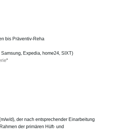
en bis Präventiv-Reha
Y, Samsung, Expedia, home24, SIXT)
rie
“
(m/w/d), der nach entsprechender Einarbeitung
 Rahmen der primären Hüft- und