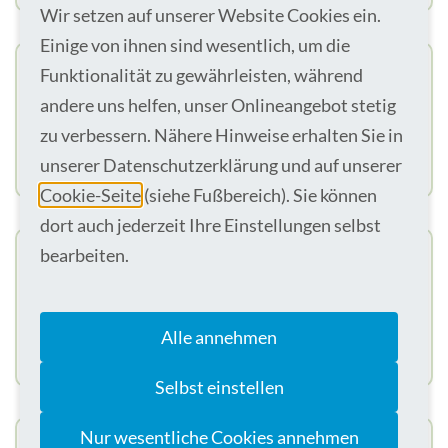
Wir setzen auf unserer Website Cookies ein.
Einige von ihnen sind wesentlich, um die
Funktionalität zu gewährleisten, während
Pflegefachkraft Chirurgische Station / SDS-
Einheit
andere uns helfen, unser Onlineangebot stetig
zu verbessern. Nähere Hinweise erhalten Sie in
46325 Borken
Voll- oder Teilzeit
zum nächstmöglichen Termin
unserer Datenschutzerklärung und auf unserer
Cookie-Seite
(siehe Fußbereich). Sie können
dort auch jederzeit Ihre Einstellungen selbst
bearbeiten.
Pflegehelfer (m/w/d)
46414 Rhede
Teilzeit (20h oder weniger)
Alle annehmen
zum nächstmöglichen Termin
Selbst einstellen
Nur wesentliche Cookies annehmen